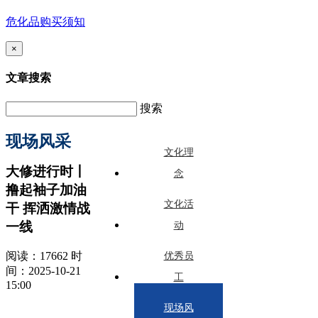
危化品购买须知
×
文章搜索
搜索
现场风采
文化理
大修进行时丨
念
撸起袖子加油
文化活
干 挥洒激情战
一线
动
阅读：17662 时
优秀员
间：2025-10-21
工
15:00
现场风