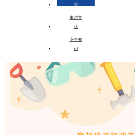
采
廉洁文
化
安全知
识